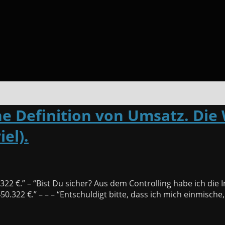
e Definition von Umsatz. Die W
iel).
für
Deine
322 €.” – “Bist Du sicher? Aus dem Controlling habe ich die
Mitarbeiter
450.322 €.” – – – “Entschuldigt bitte, dass ich mich einmisc
haben
keine
Definition