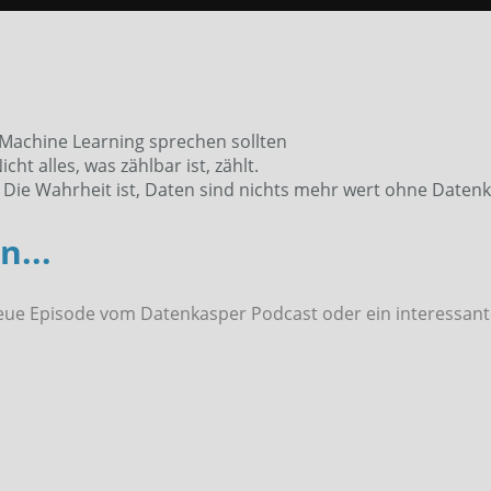
von
Umsatz.
Die
Wahrheit
ist,
sie
 Machine Learning sprechen sollten
haben
cht alles, was zählbar ist, zählt.
fünf
g. Die Wahrheit ist, Daten sind nichts mehr wert ohne Date
(das
sind
...
vier
zu
viel).
eue Episode vom Datenkasper Podcast oder ein interessante