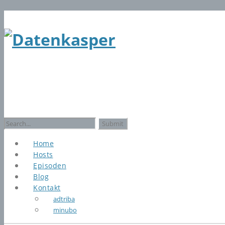
Search
for:
Home
Hosts
Episoden
Blog
Kontakt
adtriba
minubo