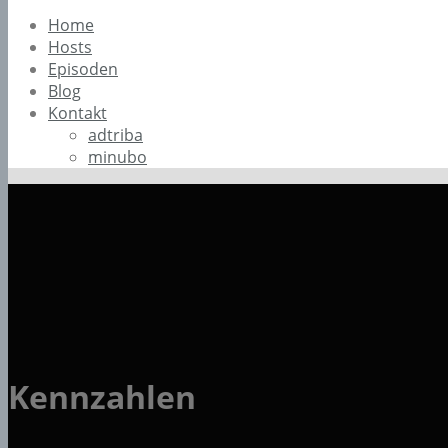
Home
Hosts
Episoden
Blog
Kontakt
adtriba
minubo
Kennzahlen