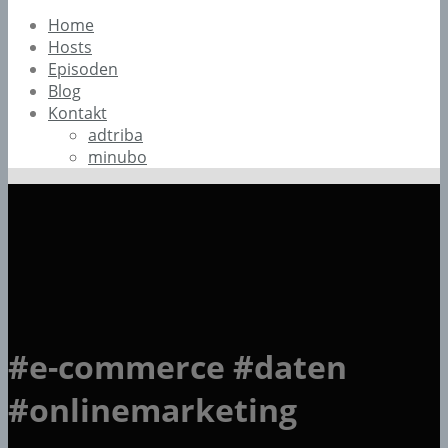
Home
Hosts
Episoden
Blog
Kontakt
adtriba
minubo
#e-commerce #daten
#onlinemarketing