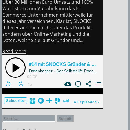
Über 30 Millionen Euro Umsatz und 160%
Wachstum zum Vorjahr kann das E-
Commerce Unternehmen mittlerweile für
dieses Jahr verzeichnen. Klar ist, SNOCKS
differenziert sich nicht über das Produkt,
sondern über Online-Marketing und die
Daten, welche sie laut Gründer und…
Read More
Search
for: