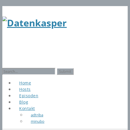
Search
for:
Home
Hosts
Episoden
Blog
Kontakt
adtriba
minubo